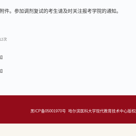
附件
。参加调剂复试的考生请及时关注报考学院的通知。
12
次
知
知
黑ICP备05001970号 哈尔滨医科大学现代教育技术中心版