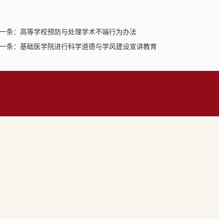
一条：
高等学校预防与处理学术不端行为办法
一条：
基础医学院进行科学道德与学风建设宣讲教育