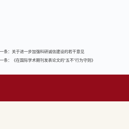
一条：
关于进一步加强科研诚信建设的若干意见
一条：
《在国际学术期刊发表论文的“五不”行为守则》