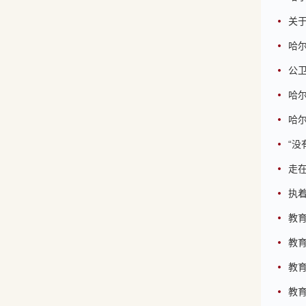
关
哈尔
公
哈
哈
“没
走
执
教
教
教
教